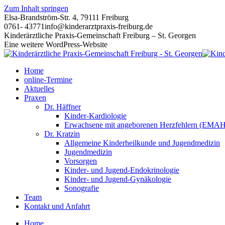
Zum Inhalt springen
Elsa-Brandström-Str. 4, 79111 Freiburg
0761- 43771
info@kinderarztpraxis-freiburg.de
Kinderärztliche Praxis-Gemeinschaft Freiburg – St. Georgen
Eine weitere WordPress-Website
Home
online-Termine
Aktuelles
Praxen
Dr. Häffner
Kinder-Kardiologie
Erwachsene mit angeborenen Herzfehlern (EMAH
Dr. Kratzin
Allgemeine Kinderheilkunde und Jugendmedizin
Jugendmedizin
Vorsorgen
Kinder- und Jugend-Endokrinologie
Kinder- und Jugend-Gynäkologie
Sonografie
Team
Kontakt und Anfahrt
Home