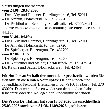
Vertretungen
übernehmen
vom 24.08.-28.08.2026
:
– Dres. Vry und Hammer, Denzlingerstr. 16, Tel. 52911
– Dr. Amrain, Hofackerstr. 92, Tel. 82726
– Dr. Pschibul und Schorling, Schallstadt, Tel. 07664/8624
– sowie vom 24.08.-27.8.: Dr. Schommer, Rieselfeldallee 16, Tel.
441188
vom 31.08.-04.09.:
– Dres. Vry und Hammer, Denzlingerstr. 16, Tel. 52911
– Dr. Amrain, Hofackerstr. 92, Tel. 82726
– Dr. Spielberger, Binzengrün, Tel. 482700
vom 07.09.-11.09.
– Dr. Spielberger, Binzengrün, Tel. 482700
– Dr. Neureither und Steiner, Carl-Kistner-Str., Tel. 475141
Dr. Katona und Sauter, Blochackerweg, Tel. 42464
Für
Notfälle außerhalb der normalen Sprechzeiten
wenden Sie
sich bitte an die
Kinder-Notfallpraxis
in der Kinder- und
Jugendklinik Freiburg (Breisacherstr. 62, 79106 Freiburg, Tel. 270-
43000). Dort werden Sie entweder von dem notdiensthabenden
Kinderarzt oder den Kollegen der Kinderklinik behandelt.
Die
Praxis Dr. Häffner
hat
vom 17.08.2026 bis einschließlich
25.08.2026 sowie vom 31.08.-11.09.2026 geschlossen
.