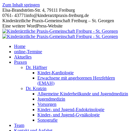
Zum Inhalt springen
Elsa-Brandström-Str. 4, 79111 Freiburg
0761- 43771
info@kinderarztpraxis-freiburg.de
Kinderärztliche Praxis-Gemeinschaft Freiburg – St. Georgen
Eine weitere WordPress-Website
Home
online-Termine
Aktuelles
Praxen
Dr. Häffner
Kinder-Kardiologie
Erwachsene mit angeborenen Herzfehlern
(EMAH)
Dr. Kratzin
Allgemeine Kinderheilkunde und Jugendmedizin
Jugendmedizin
Vorsorgen
Kinder- und Jugend-Endokrinologie
Kinder- und Jugend-Gynäkologie
Sonografie
Team
Kontakt und Anfahrt