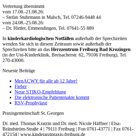
Vertretung übernimmt
vom 17.08.-21.08.26:
– Stefan Stuhrmann in Malsch, Tel. 07246-9448 44
vom 24.08.-25.08.26:
– Dr. Hirtler, Emmendingen, Tel. 07641-55 889
In
kinderkardiologischen Notfällen
außerhalb der Sprechzeiten
wenden Sie sich in diesem Zeitraum sowie außerhalb der
Sprechzeiten bitte an das
Herzzentrum Freiburg Bad Krozingen
(in der Uni-Kinderklinik, Breisacherstr. 62, 79106 Freiburg), Tel.
270-43000.
Neueste Beiträge
MenACWY für alle ab 12 Jahre!
Fieber
Neue STIKO-Empfehlung
Die elektronische Patientenakte kommt
RSV-Prophylaxe
Praxisgemeinschaft St. Georgen
Dr. med. Thomas Kratzin und Dr. med. Nicole Häffner | Elsa-
Brändström-Straße 4 | 79111 Freiburg | Fon 0761-43771 | Fax 0761-
472154 | www.kinderarztpraxis-freiburg.de