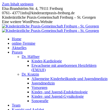
Zum Inhalt springen
Elsa-Brandström-Str. 4, 79111 Freiburg
0761- 43771
info@kinderarztpraxis-freiburg.de
Kinderärztliche Praxis-Gemeinschaft Freiburg – St. Georgen
Eine weitere WordPress-Website
Home
online-Termine
Aktuelles
Praxen
Dr. Häffner
Kinder-Kardiologie
Erwachsene mit angeborenen Herzfehlern
(EMAH)
Dr. Kratzin
Allgemeine Kinderheilkunde und Jugendmedizin
Jugendmedizin
Vorsorgen
Kinder- und Jugend-Endokrinologie
Kinder- und Jugend-Gynäkologie
Sonografie
Team
Kontakt und Anfahrt